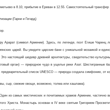
тьево в 8.10, прибытие в Ереван в 12.55. Самостоятельный трансфер в
изации (Гарни и Гегард)
ор.
у Арарат (символ Армении). Здесь, по легенде, поэт Егише Чаренц 
янских царей. Вы увидите царские бани с уникальной мозаикой и един
). Это настоящий шедевр древней архитектуры, свидетельство культур
овый орган) — природное чудо в ущелье реки Азат. Шестигранные ба
 в предварительный список UNESCO — природа создала симфонию, от ко
вы, сыр, свежие овощи, возможно, толма или хашлама).
 Один из самых мистических и почитаемых храмов Армении, частично в
ятого Христа. Монастырь основан в IV веке святым Григорием Просве