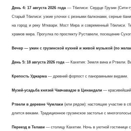
День 4: 17 августа
2026 года
— Тбилиси: Сердце Грузии (Сити-ту
Старый Тбилиси: узкие улочки с резными балконами, серные бан
на город и реку Мтквари. Мост Мира и современный Тбилиси. 
храмов мира. Прогулка по проспекту Руставели, посещение Сухог
Вечер — ужин с грузинской кухней и живой музыкой (по жела
День 5: 18 августа
2026 года
— Кахетия: Земля вина и Ртвели. Вы
Крепость Уджарма
— древний форпост с панорамными видами.
Музей-усадьба князей Чавчавадзе в Цинандали
— красивейший 
Ртвели в деревне Чумлаки
(или рядом): настоящее участие в сб
длится веками. Традиционное грузинское застолье с многоголось
Переезд в Телави
— столицу Кахетии. Ночь в уютной гостинице с