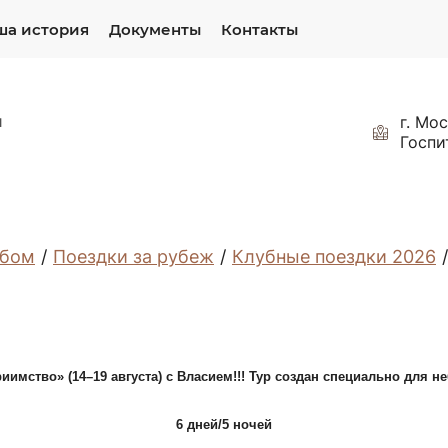
ша история
Документы
Контакты
и
г. Мос
Госпи
убом
/
Поездки за рубеж
/
Клубные поездки 2026
/
иимство» (14–19 августа) с Власием!!! Тур создан специально для не
6 дней/5 ночей