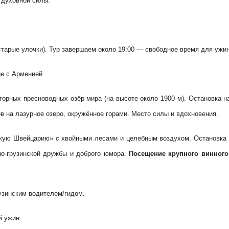
 духовной силы.
старые улочки). Тур завершаем около 19:00 — свободное время для ужин
е с Арменией
рных пресноводных озёр мира (на высоте около 1900 м). Остановка на
 на лазурное озеро, окружённое горами. Место силы и вдохновения.
ую Швейцарию» с хвойными лесами и целебным воздухом. Остановка у 
о-грузинской дружбы и доброго юмора.
Посещение крупного винного
рузинским водителем/гидом.
й ужин.