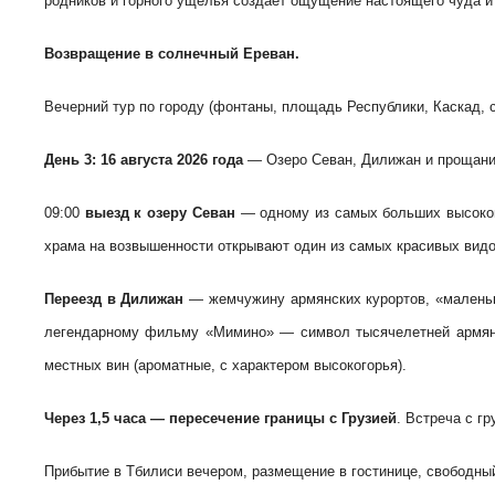
родников и горного ущелья создаёт ощущение настоящего чуда и
Возвращение в солнечный Ереван.
Вечерний тур по городу (фонтаны, площадь Республики, Каскад, 
День 3: 16 августа
2026 года
— Озеро Севан, Дилижан и прощани
09:00
выезд к озеру Севан
— одному из самых больших высокого
храма на возвышенности открывают один из самых красивых видов
Переезд в Дилижан
— жемчужину армянских курортов, «маленьк
легендарному фильму «Мимино» — символ тысячелетней армян
местных вин (ароматные, с характером высокогорья).
Через 1,5 часа — пересечение границы с Грузией
. Встреча с г
Прибытие в Тбилиси вечером, размещение в гостинице, свободны