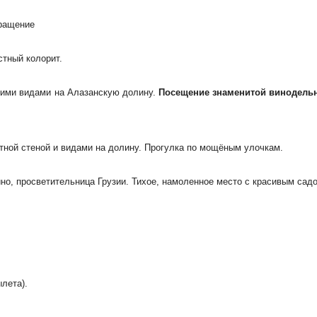
вращение
стный колорит.
ими видами на Алазанскую долину.
Посещение знаменитой винодель
стной стеной и видами на долину. Прогулка по мощёным улочкам.
но, просветительница Грузии. Тихое, намоленное место с красивым сад
ылета).