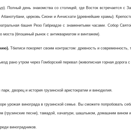
р). Полный день знакомства со столицей, где Восток встречается с З
и Абанотубани, церковь Сиони и Анчисхати (древнейшие храмы). Крепос
Театральная башня Резо Габриадзе с знаменитыми часами. Собор Свят
о моста (блошиный рынок с антиквариатом и винтажем).
нию).
Тбилиси покоряет своим контрастом: древность и современность, 
езд рано утром через Гомборский перевал (живописная горная дорога с
парк, дворец и история грузинской аристократии и виноделия.
оре урожая винограда в грузинской семье. Вы сможете попробовать себ
ем (грузинские песни), тамадой, хачапури, шашлыком, домашним вином 
реди виноградников.