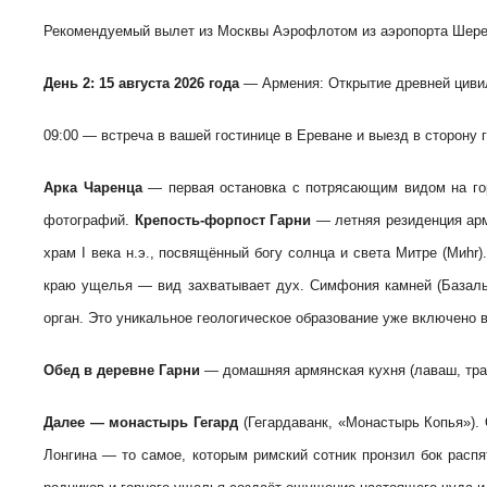
Рекомендуемый вылет из Москвы Аэрофлотом из аэропорта Шереме
День 2: 15 августа 2026 года
— Армения: Открытие древней цивил
09:00 — встреча в вашей гостинице в Ереване и выезд в сторону г
Арка Чаренца
— первая остановка с потрясающим видом на гор
фотографий.
Крепость-форпост Гарни
— летняя резиденция арм
храм I века н.э., посвящённый богу солнца и света Митре (Миhr
краю ущелья — вид захватывает дух. Симфония камней (Базальт
орган. Это уникальное геологическое образование уже включено
Обед в деревне Гарни
— домашняя армянская кухня (лаваш, тра
Далее — монастырь Гегард
(Гегардаванк, «Монастырь Копья»).
Лонгина — то самое, которым римский сотник пронзил бок расп