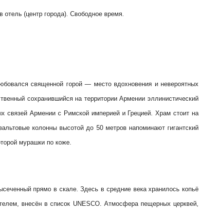
 отель (центр города). Свободное время.
любовался священной горой — место вдохновения и невероятных
ственный сохранившийся на территории Армении эллинистический
ных связей Армении с Римской империей и Грецией. Храм стоит на
зальтовые колонны высотой до 50 метров напоминают гигантский
торой мурашки по коже.
ысеченный прямо в скале. Здесь в средние века хранилось копьё
тителем, внесён в список UNESCO. Атмосфера пещерных церквей,