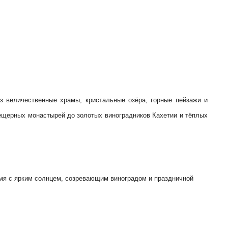
з величественные храмы, кристальные озёра, горные пейзажи и
 пещерных монастырей до золотых виноградников Кахетии и тёплых
емя с ярким солнцем, созревающим виноградом и праздничной