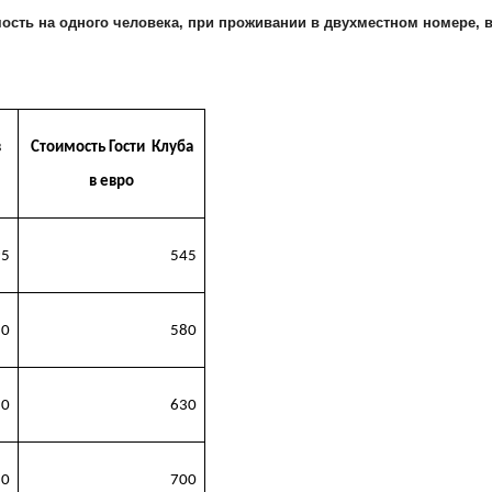
ость на одного человека, при проживании в двухместном номере, в
в
Стоимость Гости Клуба
в евро
95
545
30
580
80
630
50
700