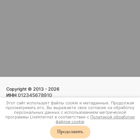
Copyright © 2013 - 2026
ИНН
012345678910
ОГРНИП
109876543210000
Этот сайт использует файлы cookie и метаданные. Продолжая
просматривать его, Вы выражаете свое согласие на обработку
Политика конфиденциальности
персональных данных с использованием метрической
программы LiveInternet в соответствии с
Политикой обработки
Архив сайта
файлов cookie
Продолжить
Создание сайта для компании